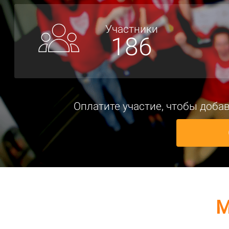
Участники
186
Оплатите участие, чтобы доба
М