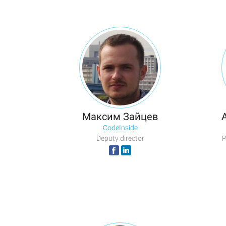
Максим Зайцев
CodeInside
Deputy director
Р