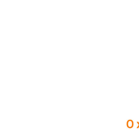
27 - 
О 